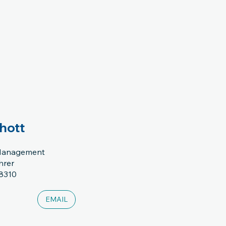
hott
Management
hrer
8310
EMAIL