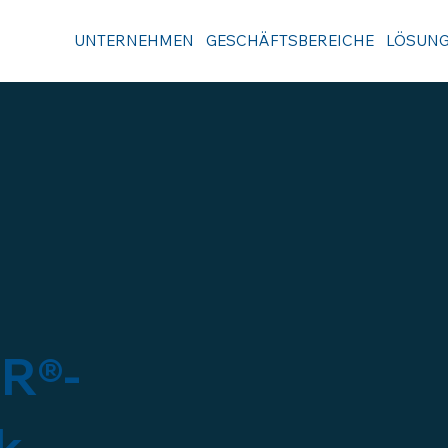
UNTERNEHMEN
GESCHÄFTSBEREICHE
LÖSUN
AR®-
k